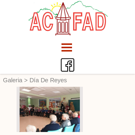
Galeria
>
Día De Reyes